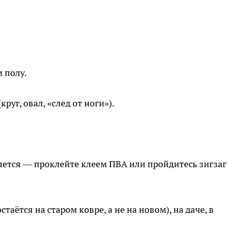
 полу.
уг, овал, «след от ноги»).
лется — проклейте клеем ПВА или пройдитесь зигза
таётся на старом ковре, а не на новом), на даче, в