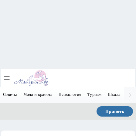
Советы
Мода и красота
Психология
Туризм
Школа
Льго
Принять