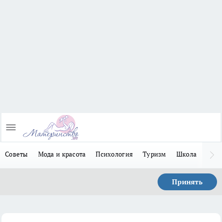
Советы
Мода и красота
Психология
Туризм
Школа
Льго
Принять