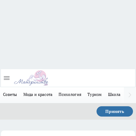
Советы
Мода и красота
Психология
Туризм
Школа
Льго
Принять