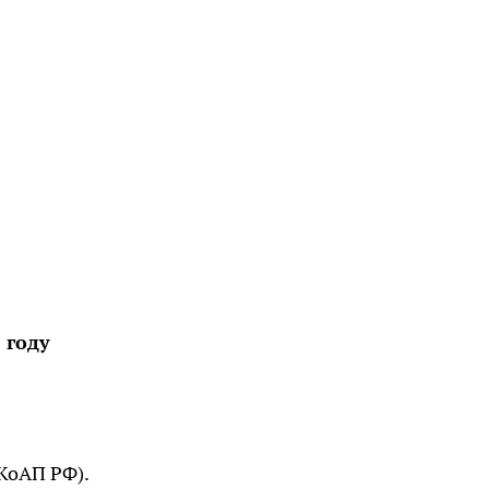
 году
 КоАП РФ).