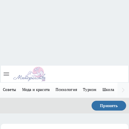
Советы
Мода и красота
Психология
Туризм
Школа
Льго
Принять