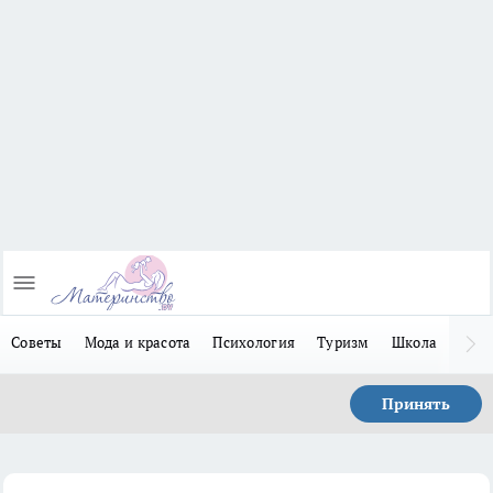
Советы
Мода и красота
Психология
Туризм
Школа
Льго
Принять