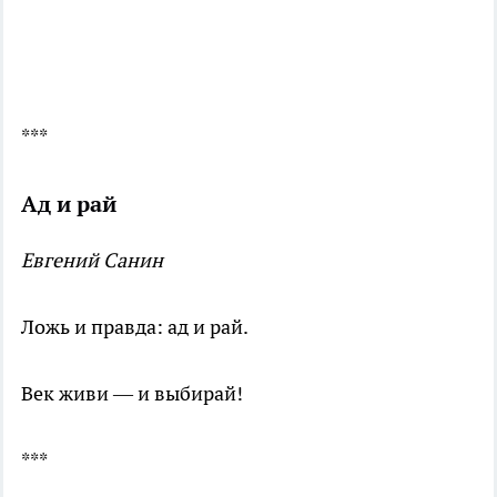
***
Ад и рай
Евгений Санин
Ложь и правда: ад и рай.
Век живи — и выбирай!
***