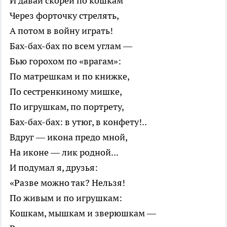
И давай скорей по кошкам
Через форточку стрелять,
А потом в войну играть!
Бах-бах-бах по всем углам —
Бью горохом по «врагам»:
По матрешкам и по книжке,
По сестренкиному мишке,
По игрушкам, по портрету,
Бах-бах-бах: в утюг, в конфету!..
Вдруг — икона предо мной,
На иконе — лик родной...
И подумал я, друзья:
«Разве можно так? Нельзя!
По живым и по игрушкам:
Кошкам, мышкам и зверюшкам —