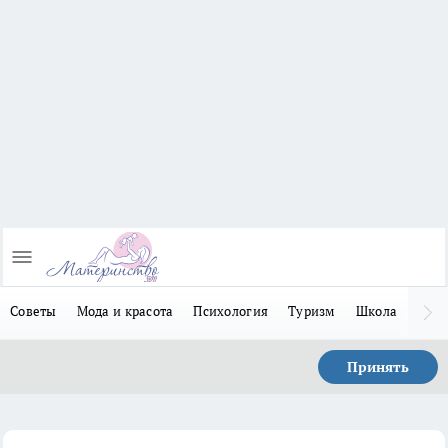
Советы
Мода и красота
Психология
Туризм
Школа
Льго
Принять