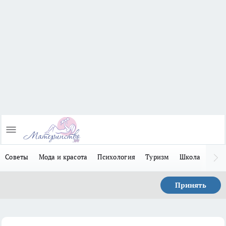
Советы
Мода и красота
Психология
Туризм
Школа
Льго
Принять