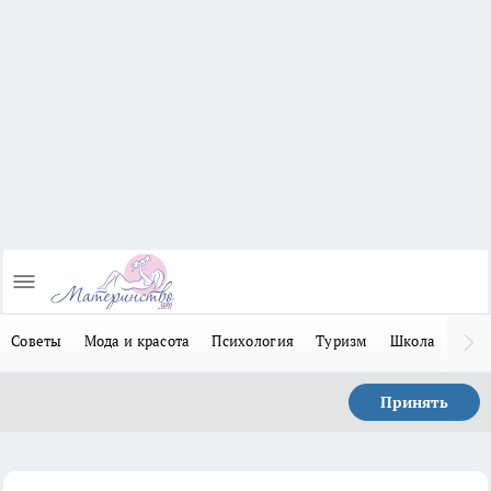
Советы
Мода и красота
Психология
Туризм
Школа
Льго
Принять