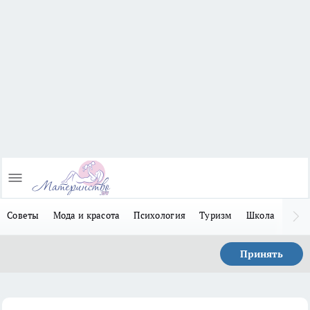
Советы
Мода и красота
Психология
Туризм
Школа
Льго
Принять