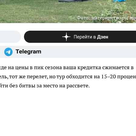
Фото: материнство.ру, ар
яде на цены в пик сезона ваша кредитка сжимается в
ель, тот же перелет, но тур обходится на 15–20 проце
ти без битвы за место на рассвете.