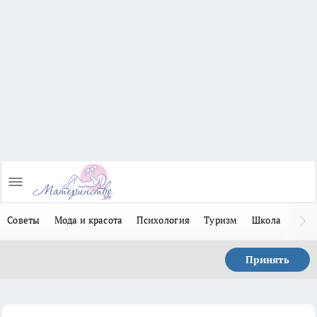
Советы
Мода и красота
Психология
Туризм
Школа
Льго
Принять