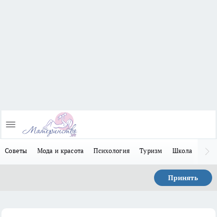
Советы
Мода и красота
Психология
Туризм
Школа
Льго
Принять