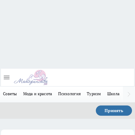
Советы
Мода и красота
Психология
Туризм
Школа
Льго
Принять