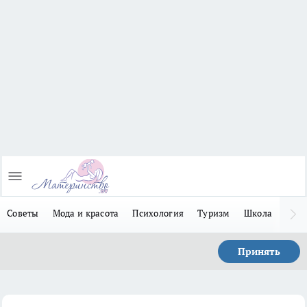
Советы
Мода и красота
Психология
Туризм
Школа
Льго
Принять