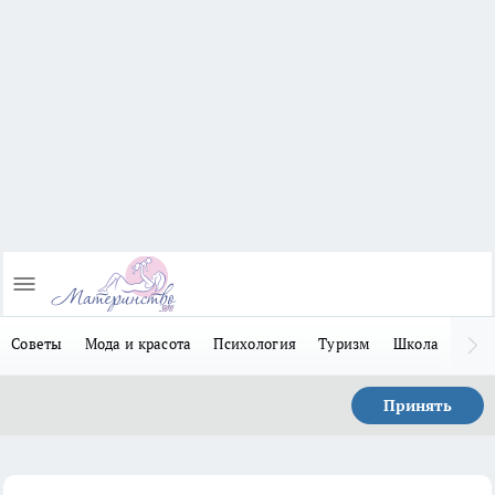
Советы
Мода и красота
Психология
Туризм
Школа
Льго
Принять