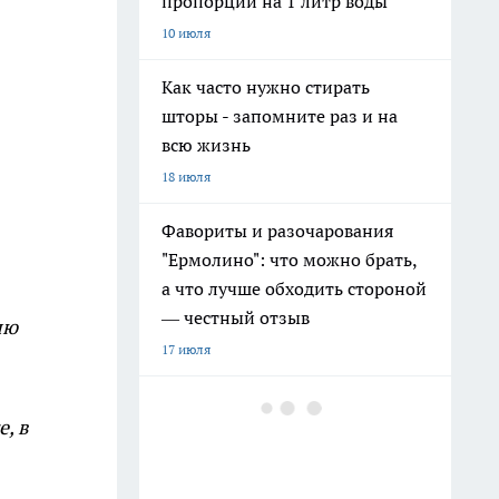
пропорции на 1 литр воды
10 июля
Как часто нужно стирать
шторы - запомните раз и на
всю жизнь
18 июля
Фавориты и разочарования
"Ермолино": что можно брать,
а что лучше обходить стороной
— честный отзыв
лю
17 июля
Топ-6 продуктов из
, в
"Ермолино": прихожу за ними
в магазин снова и снова - вот
что стоит попробовать