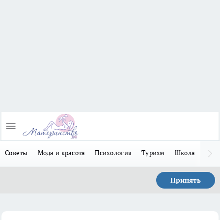
Советы
Мода и красота
Психология
Туризм
Школа
Льго
Принять