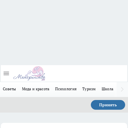
Советы
Мода и красота
Психология
Туризм
Школа
Льго
Принять