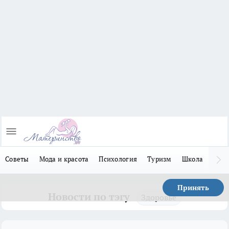
Советы
Мода и красота
Психология
Туризм
Школа
Льго
Принять
Новости по тэгу
Здоровье