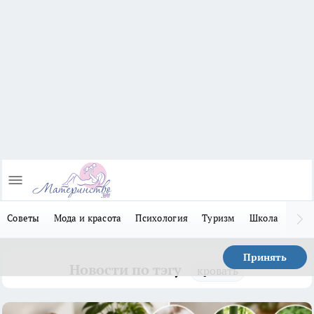
Советы
Мода и красота
Психология
Туризм
Школа
Льго
Принять
Новости по тэгу
кровать