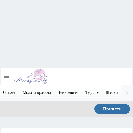
Советы
Мода и красота
Психология
Туризм
Школа
Льго
Принять