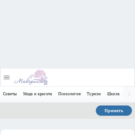
Советы
Мода и красота
Психология
Туризм
Школа
Льго
Принять