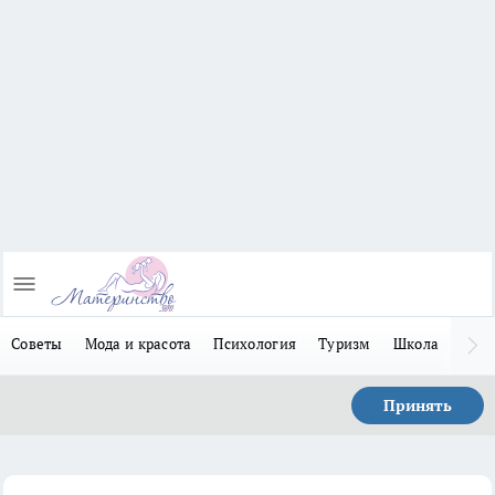
Советы
Мода и красота
Психология
Туризм
Школа
Льго
Принять