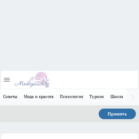
Советы
Мода и красота
Психология
Туризм
Школа
Льго
Принять