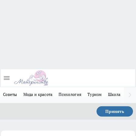
Советы
Мода и красота
Психология
Туризм
Школа
Льго
Принять