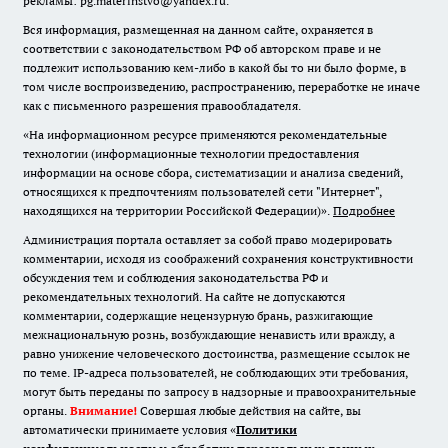
рекламы: pg.materinstvo@yandex.ru.
Вся информация, размещенная на данном сайте, охраняется в
соответствии с законодательством РФ об авторском праве и не
подлежит использованию кем-либо в какой бы то ни было форме, в
том числе воспроизведению, распространению, переработке не иначе
как с письменного разрешения правообладателя.
«На информационном ресурсе применяются рекомендательные
технологии (информационные технологии предоставления
информации на основе сбора, систематизации и анализа сведений,
относящихся к предпочтениям пользователей сети "Интернет",
находящихся на территории Российской Федерации)».
Подробнее
Администрация портала оставляет за собой право модерировать
комментарии, исходя из соображений сохранения конструктивности
обсуждения тем и соблюдения законодательства РФ и
рекомендательных технологий. На сайте не допускаются
комментарии, содержащие нецензурную брань, разжигающие
межнациональную рознь, возбуждающие ненависть или вражду, а
равно унижение человеческого достоинства, размещение ссылок не
по теме. IP-адреса пользователей, не соблюдающих эти требования,
могут быть переданы по запросу в надзорные и правоохранительные
органы.
Внимание!
Совершая любые действия на сайте, вы
автоматически принимаете условия «
Политики