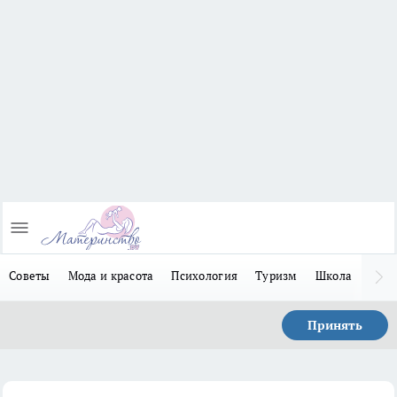
Советы
Мода и красота
Психология
Туризм
Школа
Льго
Принять