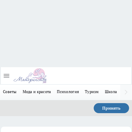
Советы
Мода и красота
Психология
Туризм
Школа
Льго
Принять