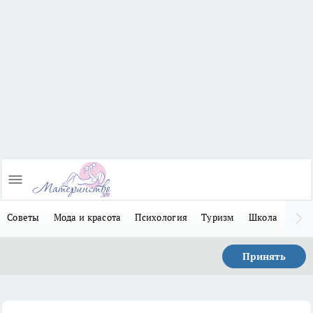
Советы
Мода и красота
Психология
Туризм
Школа
Льго
Принять