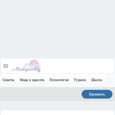
Советы
Мода и красота
Психология
Туризм
Школа
Льго
Принять