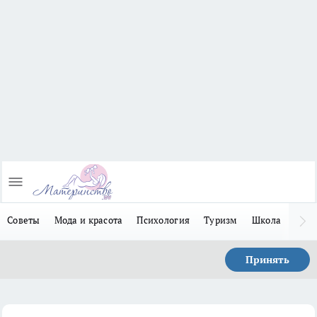
Советы
Мода и красота
Психология
Туризм
Школа
Льго
Принять