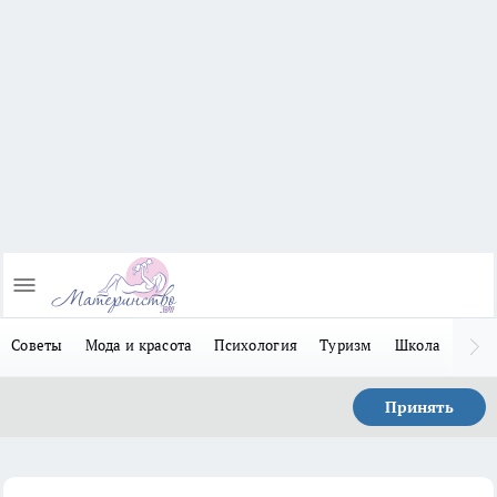
Советы
Мода и красота
Психология
Туризм
Школа
Льго
Принять