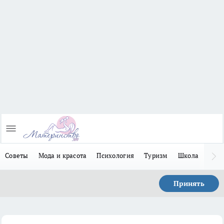
Советы
Мода и красота
Психология
Туризм
Школа
Льго
Принять