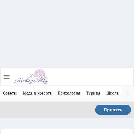
Советы
Мода и красота
Психология
Туризм
Школа
Льго
Принять