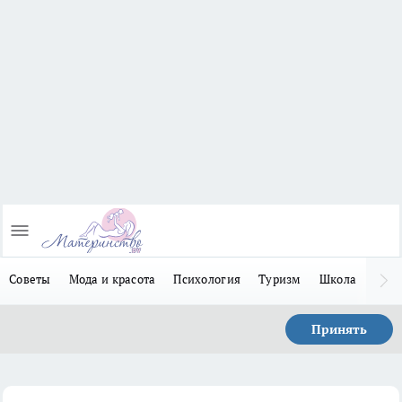
Советы
Мода и красота
Психология
Туризм
Школа
Льго
Принять