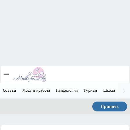
Советы
Мода и красота
Психология
Туризм
Школа
Льго
Принять