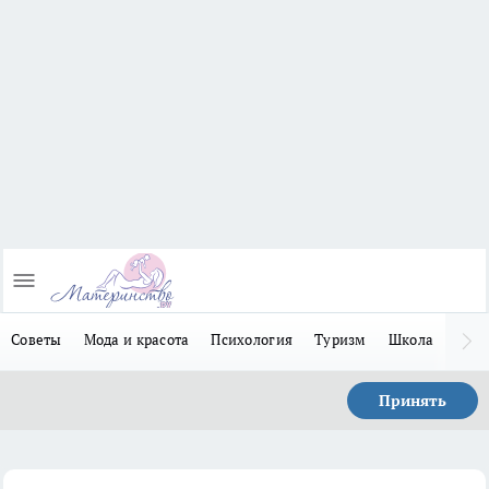
Советы
Мода и красота
Психология
Туризм
Школа
Льго
Принять