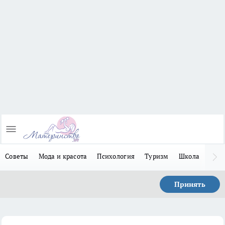
Советы
Мода и красота
Психология
Туризм
Школа
Льго
Принять