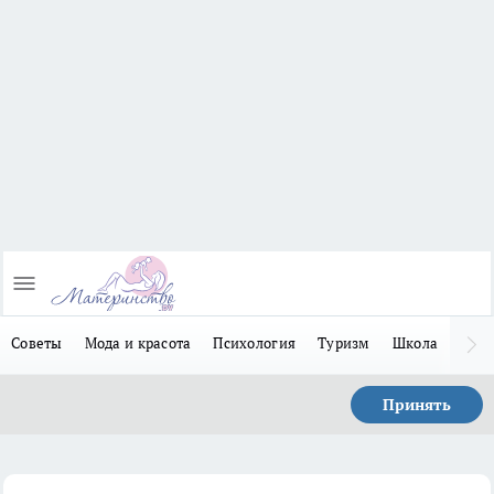
Советы
Мода и красота
Психология
Туризм
Школа
Льго
Принять