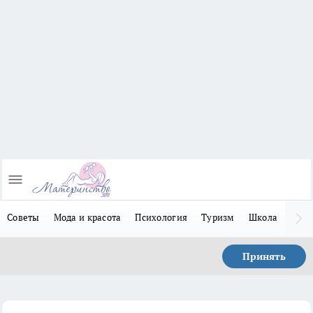
Советы
Мода и красота
Психология
Туризм
Школа
Льго
Принять