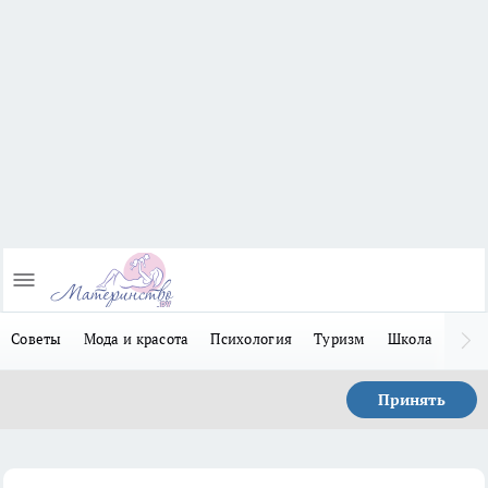
Советы
Мода и красота
Психология
Туризм
Школа
Льго
Принять