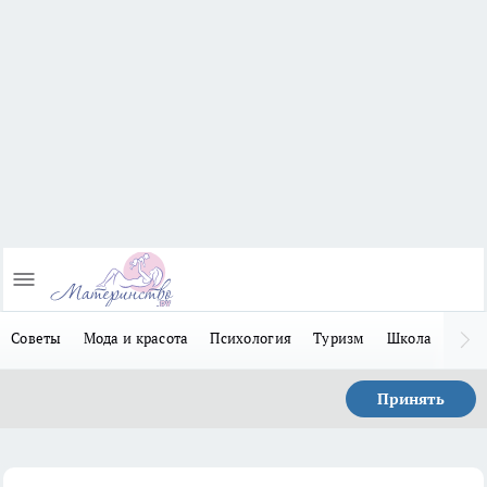
Советы
Мода и красота
Психология
Туризм
Школа
Льго
Принять