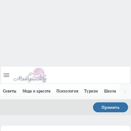
Советы
Мода и красота
Психология
Туризм
Школа
Льго
Принять