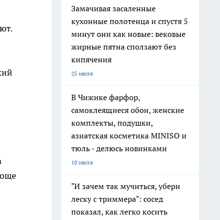
Замачивая засаленные
кухонные полотенца и спустя 5
ют.
минут они как новые: вековые
жирные пятна сползают без
кипячения
кий
25 июля
В Чижике фарфор,
самоклеящиеся обои, женские
комплекты, подушки,
азиатская косметика MINISO и
тюль - делюсь новинками
а
10 июля
роще
"И зачем так мучиться, убери
леску с триммера": сосед
показал, как легко косить