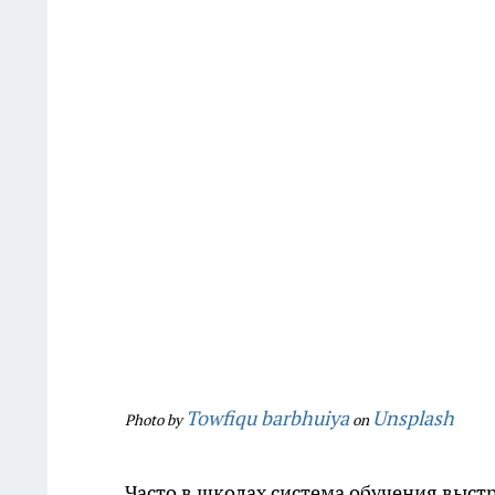
Towfiqu barbhuiya
Unsplash
Photo by
on
Часто в школах система обучения выст