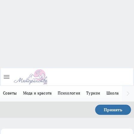
Советы
Мода и красота
Психология
Туризм
Школа
Льго
Принять