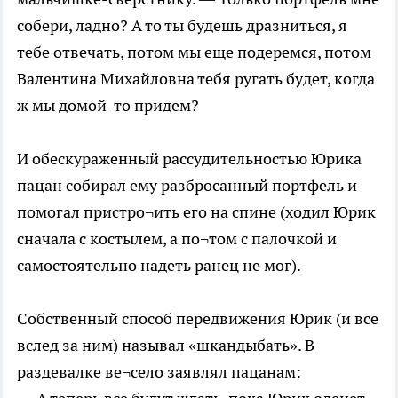
собери, ладно? А то ты будешь дразниться, я
тебе отвечать, потом мы еще подеремся, потом
Валентина Михайловна тебя ругать будет, когда
ж мы домой-то придем?
И обескураженный рассудительностью Юрика
пацан собирал ему разбросанный портфель и
помогал пристро¬ить его на спине (ходил Юрик
сначала с костылем, а по¬том с палочкой и
самостоятельно надеть ранец не мог).
Собственный способ передвижения Юрик (и все
вслед за ним) называл «шкандыбать». В
раздевалке ве¬село заявлял пацанам: