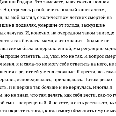
Джанни Родари. Это замечательная сказка, полная
с. Но, стремясь разоблачить подлый капитализм,
, на мой взгляд, с количеством детских смертей на
зшие в подвалах, умершие от голода, заснувшие
х лачугах. И, конечно, на очередном таком эпизоде
чего я так боялась: мама, а что значит – больше не
 наша семья была воцерковленной, мы регулярно ходи
ы проще ответить. Но, увы, это не так. И вопрос смер
меня, я и сама-то не могу себе ответить на него, не 
шения с религией у меня сложные. Я крестилась сама
 церковь, исповедовалась, причащалась. Потом резко
ть. И к церкви так больше и не вернулась. Иногда я
 но не знаю, что там делать, как себя вести, как-то 
ой сын – некрещеный. Я не хотела его крестить тольк
его окрестить тогда, когда смогу объяснить ему смыс