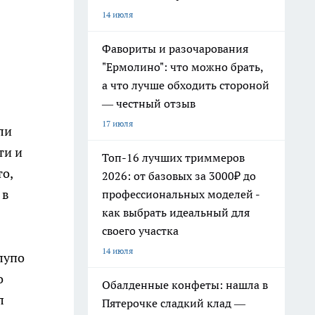
14 июля
Фавориты и разочарования
"Ермолино": что можно брать,
а что лучше обходить стороной
— честный отзыв
17 июля
ли
ти и
Топ-16 лучших триммеров
то,
2026: от базовых за 3000₽ до
 в
профессиональных моделей -
как выбрать идеальный для
своего участка
14 июля
глупо
о
Обалденные конфеты: нашла в
л
Пятерочке сладкий клад —