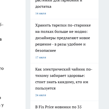
растений для гармонии и
достатка
14 июля
5-
Хранить тарелки по-старинке
на полках больше не модно:
дизайнеры предлагают новое
в
решение - в разы удобнее и
безопаснее
17 июля
го
Как электрический чайник по-
тихому забирает здоровье:
стоит знать каждому, кто им
пользуется
24 июля
ю
 у
В Fix Price новинки по 35