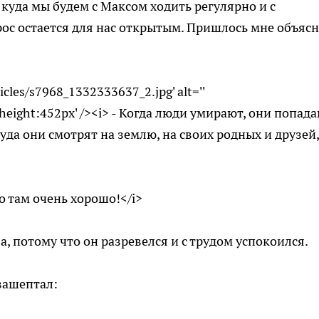
, куда мы будем с Максом ходить регулярно и с
рос остается для нас открытым. Пришлось мне объясн
icles/s7968_1332333637_2.jpg' alt=''
x;height:452px' /><i> - Когда люди умирают, они попад
туда они смотрят на землю, на своих родных и друзей,
Но там очень хорошо!</i>
, потому что он разревелся и с трудом успокоился.
зашептал: