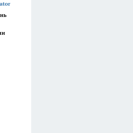
ator
ень
ли