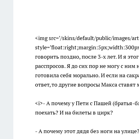
<img src='/skins/default/public/images/a
style='float:right;margin:5px;width:300
говорить поздно, после 3-х лет. И я эт
расспросов. Я до сих пор не могу с ним
готовила себя морально. И если на сак
ответ, то другие вопросы Макса ставят 
<i>- А почему у Пети с Пашей (братья-
поехать? И на билеты в цирк?
- А почему этот дядя без ноги на улице