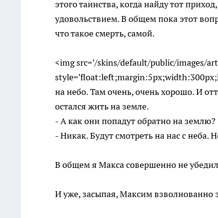
этого таинства, когда найду тот приход
удовольствием. В общем пока этот воп
что такое смерть, самой.
<img src='/skins/default/public/images/art
style='float:left;margin:5px;width:300p
на небо. Там очень, очень хорошо. И от
остался жить на земле.
- А как они попадут обратно на землю?
- Никак. Будут смотреть на нас с неба. 
В общем я Макса совершенно не убедила
И уже, засыпая, Максим взволнованно 