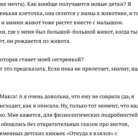
няя мечта). Как вообще получаются новые детки? Я
ленькая клеточка, она селится у мамы в животике, и т
, и мамин живот тоже растет вместе с малышом.
и, где у меня был большой-большой живот, когда ты
т, он рождается из живота.
 которая станет моей сестренкой?
т это предсказать. Если пока не прилетает, значит, н
кса! А я очень довольна, что ему не соврала (да, я
сходит, как я описала. Ну, только тот момент, что на
чно. Мне кажется, для физиологических подробностей
я обошлась без отвратительных сказок про аистов,
временных детских книжек «Откуда я взялся» с