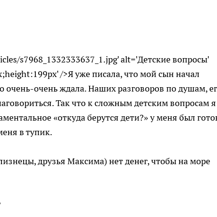
rticles/s7968_1332333637_1.jpg' alt='Детские вопросы'
px;height:199px' />Я уже писала, что мой сын начал
ого очень-очень ждала. Наших разговоров по душам, е
 наговориться. Так что к сложным детским вопросам я
раментальное «откуда берутся дети?» у меня был гото
меня в тупик.
близнецы, друзья Максима) нет денег, чтобы на море
?