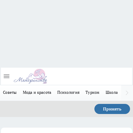
Советы
Мода и красота
Психология
Туризм
Школа
Льго
Принять