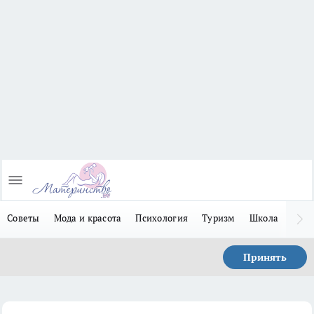
Советы
Мода и красота
Психология
Туризм
Школа
Льго
Принять