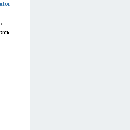
ator
ко
лись